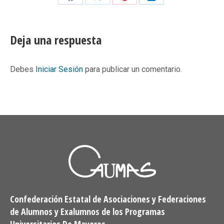
Share
Share
Share
Share
on
on
on
on
Facebook
X
Pinterest
LinkedIn
Deja una respuesta
Debes
Iniciar Sesión
para publicar un comentario.
Confederación Estatal de Asociaciones y Federaciones
de Alumnos y Exalumnos de los Programas
Universitarios De Mayores.