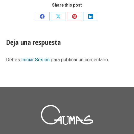
Share this post
Share
Share
Share
Share
on
on
on
on
Facebook
X
Pinterest
LinkedIn
Deja una respuesta
Debes
Iniciar Sesión
para publicar un comentario.