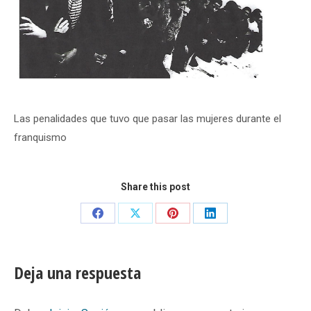
Las penalidades que tuvo que pasar las mujeres durante el
franquismo
Share this post
Share
Share
Share
Share
on
on
on
on
Facebook
X
Pinterest
LinkedIn
Deja una respuesta