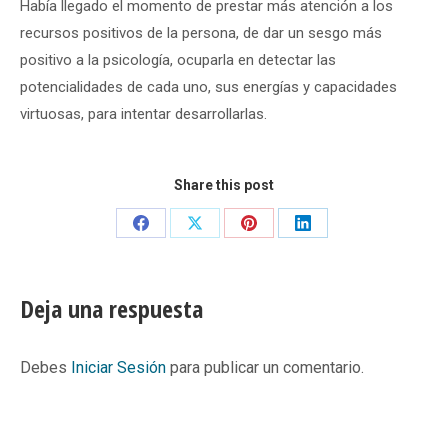
Había llegado el momento de prestar más atención a los
recursos positivos de la persona, de dar un sesgo más
positivo a la psicología, ocuparla en detectar las
potencialidades de cada uno, sus energías y capacidades
virtuosas, para intentar desarrollarlas.
Share this post
Share
Share
Share
Share
on
on
on
on
Facebook
X
Pinterest
LinkedIn
Deja una respuesta
Debes
Iniciar Sesión
para publicar un comentario.