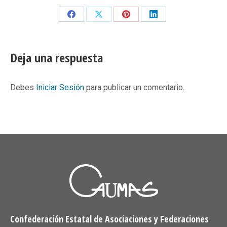
Share
Share
Share
Share
on
on
on
on
Facebook
X
Pinterest
LinkedIn
Deja una respuesta
Debes
Iniciar Sesión
para publicar un comentario.
Confederación Estatal de Asociaciones y Federaciones