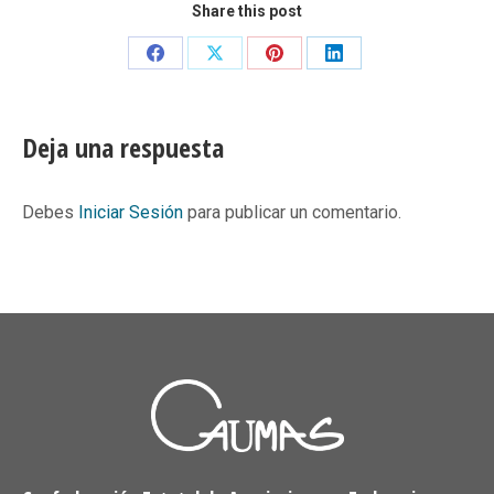
Share this post
Share
Share
Share
Share
on
on
on
on
Facebook
X
Pinterest
LinkedIn
Deja una respuesta
Debes
Iniciar Sesión
para publicar un comentario.