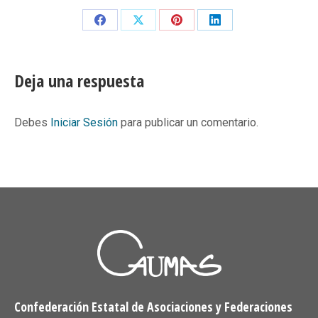
Share
Share
Share
Share
on
on
on
on
Facebook
X
Pinterest
LinkedIn
Deja una respuesta
Debes
Iniciar Sesión
para publicar un comentario.
Confederación Estatal de Asociaciones y Federaciones