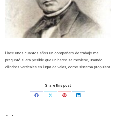
Hace unos cuantos años un compañero de trabajo me
preguntó si era posible que un barco se moviese, usando
cilindros verticales en lugar de velas, como sistema propulsor
Share this post
Share
Share
Share
Share
on
on
on
on
Facebook
X
Pinterest
LinkedIn