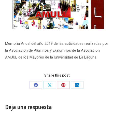
Memoria Anual del año 2019 de las actividades realizadas por
la Asociación de Alumnos y Exalumnos de la Asociación
AMUUL de los Mayores de la Universidad de La Laguna
Share this post
Share
Share
Share
Share
on
on
on
on
Facebook
X
Pinterest
LinkedIn
Deja una respuesta