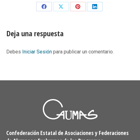
Share
Share
Share
Share
on
on
on
on
Facebook
X
Pinterest
LinkedIn
Deja una respuesta
Debes
Iniciar Sesión
para publicar un comentario.
Confederación Estatal de Asociaciones y Federaciones