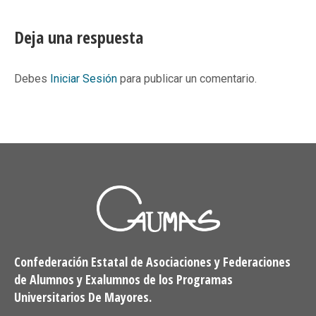
on
on
on
on
Facebook
X
Pinterest
LinkedIn
Deja una respuesta
Debes
Iniciar Sesión
para publicar un comentario.
Confederación Estatal de Asociaciones y Federaciones
de Alumnos y Exalumnos de los Programas
Universitarios De Mayores.