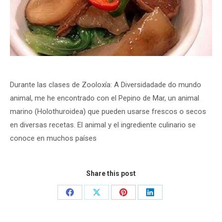
Durante las clases de Zooloxía: A Diversidadade do mundo
animal, me he encontrado con el Pepino de Mar, un animal
marino (Holothuroidea) que pueden usarse frescos o secos
en diversas recetas. El animal y el ingrediente culinario se
conoce en muchos países
Share this post
Share
Share
Share
Share
on
on
on
on