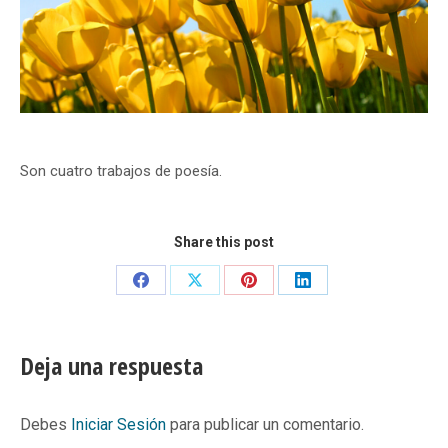
Son cuatro trabajos de poesía.
Share this post
Share
Share
Share
Share
on
on
on
on
Facebook
X
Pinterest
LinkedIn
Deja una respuesta
Debes
Iniciar Sesión
para publicar un comentario.