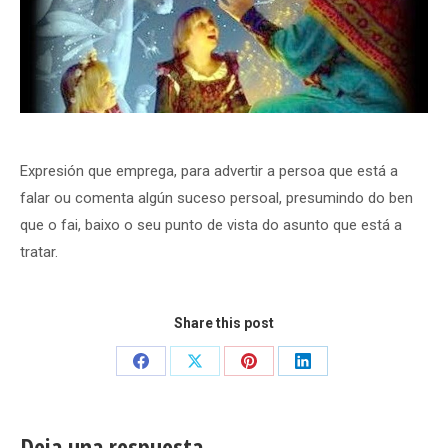
Expresión que emprega, para advertir a persoa que está a
falar ou comenta algún suceso persoal, presumindo do ben
que o fai, baixo o seu punto de vista do asunto que está a
tratar.
Share this post
Share
Share
Share
Share
on
on
on
on
Facebook
X
Pinterest
LinkedIn
Deja una respuesta