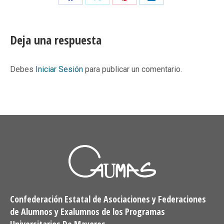
Share
Share
Share
Share
on
on
on
on
Facebook
X
Pinterest
LinkedIn
Deja una respuesta
Debes
Iniciar Sesión
para publicar un comentario.
Confederación Estatal de Asociaciones y Federaciones
de Alumnos y Exalumnos de los Programas
Universitarios De Mayores.