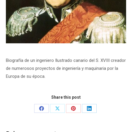
Biografía de un ingeniero Ilustrado canario del S. XVIII creador
de numerosos proyectos de ingeniería y maquinaria por la
Europa de su época.
Share this post
Share
Share
Share
Share
on
on
on
on
Facebook
X
Pinterest
LinkedIn