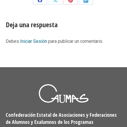
Share
Share
Share
Share
on
on
on
on
Facebook
X
Pinterest
LinkedIn
Deja una respuesta
Debes
Iniciar Sesión
para publicar un comentario.
Confederación Estatal de Asociaciones y Federaciones
de Alumnos y Exalumnos de los Programas