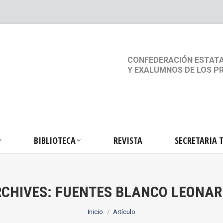
S
ACTIVIDADES
BIBLIOTECA
REVISTA
SEC
CONFEDERACIÓN ESTATA
Y EXALUMNOS DE LOS P
BIBLIOTECA
REVISTA
SECRETARIA 
CHIVES:
FUENTES BLANCO LEONA
Estás aquí:
Inicio
Artículo