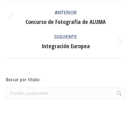
Facebook
X
Pinterest
LinkedIn
Navegación
ANTERIOR
entre
Concurso de Fotografía de ALUMA
Publicación
anterior:
publicaciones
SIGUIENTE
Integración Europea
Publicación
siguiente:
Buscar por título:
Buscar: