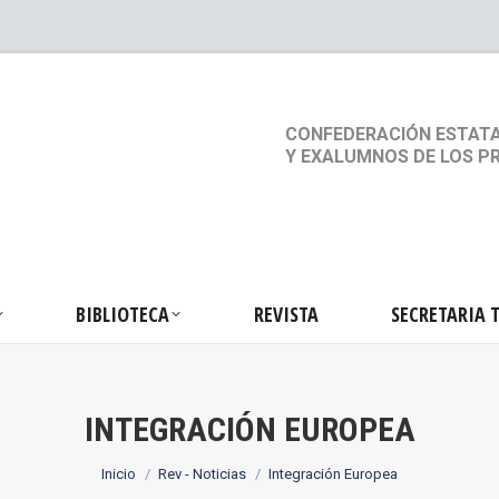
S
ACTIVIDADES
BIBLIOTECA
REVISTA
SEC
CONFEDERACIÓN ESTATA
Y EXALUMNOS DE LOS P
BIBLIOTECA
REVISTA
SECRETARIA 
INTEGRACIÓN EUROPEA
Estás aquí:
Inicio
Rev - Noticias
Integración Europea