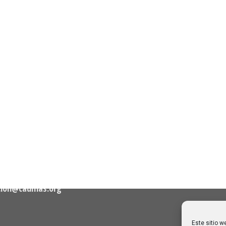
n de Contacto
Noticias Recientes
Próximas clases en direct
Canal Sénior. Semana del 1
elló, nº 36 – 1º A 28001
agosto de 2026
06/08/2026
Melilla: una joya escondida
2
viajar sin prisa
28/07/2026
cion@caumas.org
Este sitio w