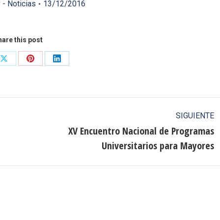
 - Noticias
13/12/2016
are this post
Share
Share
Share
on
on
on
ook
X
Pinterest
LinkedIn
SIGUIENTE
XV Encuentro Nacional de Programas
Publicación
Universitarios para Mayores
siguiente: