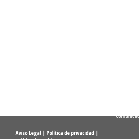
Informació
Dirección:
Calle Cast
Confederación Estatal de
MADRID
Asociaciones y Federaciones de
Teléfono:
Alumnos y Exalumnos de los
722 256 50
Programas Universitarios De
Mayores.
Correo:
comunica
Aviso Legal
|
Política de privacidad
|