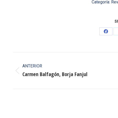
Categoría:
Rev
Sh
Share
on
Faceb
Navegación
entre
ANTERIOR
Carmen Balfagón, Borja Fanjul
Publicación
publicaciones
anterior: