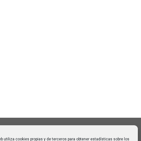
Buscar
Buscar:
o CAUMAS –
0 de
 para
eb utiliza cookies propias y de terceros para obtener estadísticas sobre los