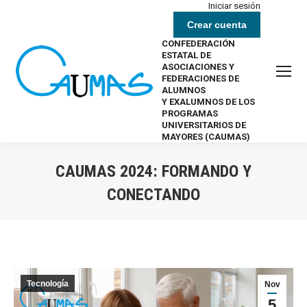
Iniciar sesión
Crear cuenta
CONFEDERACIÓN
ESTATAL DE
ASOCIACIONES Y
FEDERACIONES DE
ALUMNOS
Y EXALUMNOS DE LOS
PROGRAMAS
UNIVERSITARIOS DE
MAYORES (CAUMAS)
CAUMAS 2024: FORMANDO Y
CONECTANDO
Estás aquí:
Tecnología
Nov
5