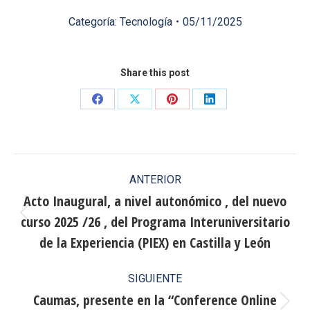
Categoría:
Tecnología
05/11/2025
Share this post
Share
Share
Share
Share
on
on
on
on
Facebook
X
Pinterest
LinkedIn
Navegación
ANTERIOR
entre
Acto Inaugural, a nivel autonómico , del nuevo
curso 2025 /26 , del Programa Interuniversitario
publicaciones
Publicación
anterior:
de la Experiencia (PIEX) en Castilla y León
SIGUIENTE
Caumas, presente en la “Conference Online
Publicación