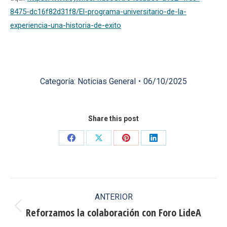
8475-dc16f82d31f8/El-programa-
universitario-de-la-
experiencia-una-historia-de-
exito
Categoría:
Noticias General
06/10/2025
Share this post
Share
Share
Share
Share
on
on
on
on
Facebook
X
Pinterest
LinkedIn
Navegación
ANTERIOR
entre
Reforzamos la colaboración con Foro LideA
Publicación
anterior: