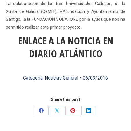
La colaboración de las tres Universidades Gallegas, de la
Xunta de Galicia (CeMIT), //Afundación y Ayuntamiento de
Santigo, a la FUNDACIÓN VODAFONE por la ayuda que nos ha
permitido realizar este primer proyecto.
ENLACE A LA NOTICIA EN
DIARIO ATLÁNTICO
Categoría:
Noticias General
06/03/2016
Share this post
Share
Share
Share
Share
on
on
on
on