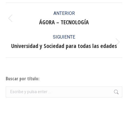
Facebook
X
Pinterest
LinkedIn
Navegación
ANTERIOR
entre
ÁGORA – TECNOLOGÍA
Publicación
anterior:
publicaciones
SIGUIENTE
Universidad y Sociedad para todas las edades
Publicación
siguiente:
Buscar por título:
Buscar: