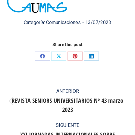
Categoría:
Comunicaciones
13/07/2023
Share this post
Share
Share
Share
Share
on
on
on
on
Facebook
X
Pinterest
LinkedIn
Navegación
ANTERIOR
entre
REVISTA SENIORS UNIVERSITARIOS Nº 43 marzo
Publicación
2023
publicaciones
anterior:
SIGUIENTE
XXI JORNADAS INTERNACIONALES SOBRE