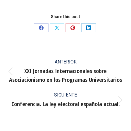
Share this post
Share
Share
Share
Share
on
on
on
on
Facebook
X
Pinterest
LinkedIn
Navegación
ANTERIOR
entre
XXI Jornadas Internacionales sobre
Publicación
Asociacionismo en los Programas Universitarios
publicaciones
anterior:
SIGUIENTE
Conferencia. La ley electoral española actual.
Publicación
siguiente: