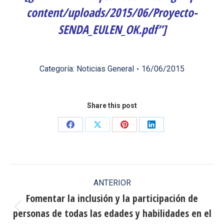
content/uploads/2015/06/Proyecto-
SENDA_EULEN_OK.pdf”]
Categoría:
Noticias General
16/06/2015
Share this post
Share
Share
Share
Share
on
on
on
on
Facebook
X
Pinterest
LinkedIn
Navegación
ANTERIOR
entre
Fomentar la inclusión y la participación de
personas de todas las edades y habilidades en el
publicaciones
Publicación