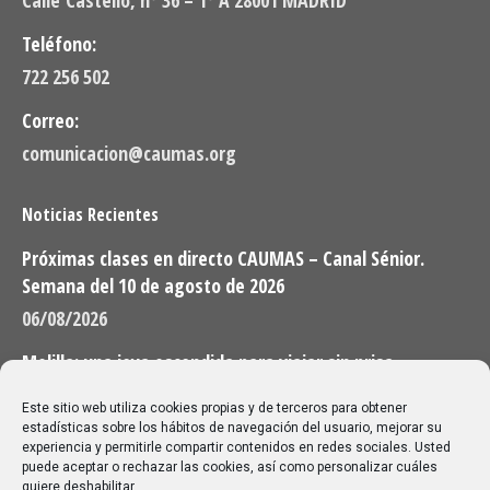
Calle Castelló, nº 36 – 1º A 28001 MADRID
Teléfono:
722 256 502
Correo:
comunicacion@caumas.org
Noticias Recientes
Próximas clases en directo CAUMAS – Canal Sénior.
Semana del 10 de agosto de 2026
06/08/2026
Melilla: una joya escondida para viajar sin prisa
28/07/2026
Este sitio web utiliza cookies propias y de terceros para obtener
estadísticas sobre los hábitos de navegación del usuario, mejorar su
experiencia y permitirle compartir contenidos en redes sociales. Usted
Buscar
puede aceptar o rechazar las cookies, así como personalizar cuáles
quiere deshabilitar.