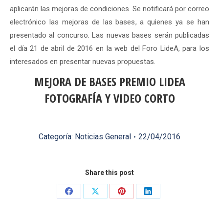
aplicarán las mejoras de condiciones. Se notificará por correo
electrónico las mejoras de las bases, a quienes ya se han
presentado al concurso. Las nuevas bases serán publicadas
el día 21 de abril de 2016 en la web del Foro LideA, para los
interesados en presentar nuevas propuestas.
MEJORA DE BASES PREMIO LIDEA
FOTOGRAFÍA Y VIDEO CORTO
Categoría:
Noticias General
22/04/2016
Share this post
Share
Share
Share
Share
on
on
on
on