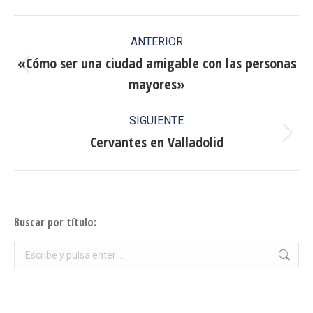
Facebook
X
Pinterest
LinkedIn
Navegación
ANTERIOR
entre
«Cómo ser una ciudad amigable con las personas
Publicación
mayores»
publicaciones
anterior:
SIGUIENTE
Cervantes en Valladolid
Publicación
siguiente:
Buscar por título:
Buscar: