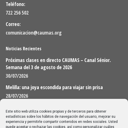
Teléfono:
722 256 502
Correo:
comunicacion@caumas.org
Noticias Recientes
Próximas clases en directo CAUMAS – Canal Sénior.
Semana del 3 de agosto de 2026
30/07/2026
Melilla: una joya escondida para viajar sin prisa
28/07/2026
Buscar
Este sitio web utiliza cookies propias y de terceros para obtener
estadísticas sobre los hábitos de navegación del usuario, mejorar su
Buscar:
experiencia y permitirle compartir contenidos en redes sociales. Usted
puede aceptar o rechazar las cookies, así como personalizar cuáles