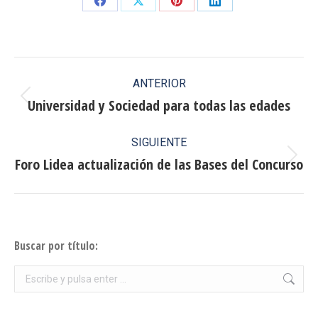
Share
Share
Share
Share
on
on
on
on
Facebook
X
Pinterest
LinkedIn
Navegación
ANTERIOR
entre
Universidad y Sociedad para todas las edades
Publicación
anterior:
publicaciones
SIGUIENTE
Foro Lidea actualización de las Bases del Concurso
Publicación
siguiente:
Buscar por título:
Buscar: