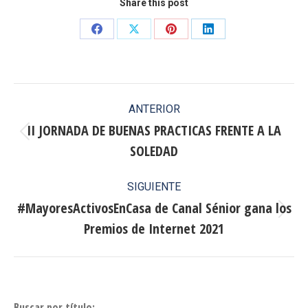
Share this post
Share
Share
Share
Share
on
on
on
on
Facebook
X
Pinterest
LinkedIn
Navegación
ANTERIOR
entre
II JORNADA DE BUENAS PRACTICAS FRENTE A LA
Publicación
SOLEDAD
publicaciones
anterior:
SIGUIENTE
#MayoresActivosEnCasa de Canal Sénior gana los
Publicación
Premios de Internet 2021
siguiente:
Buscar por título: