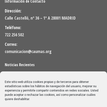
Información de Contacto
Dirección:
Calle Castelló, nº 36 – 1º A 28001 MADRID
Teléfono:
722 256 502
Correo:
comunicacion@caumas.org
Noticias Recientes
Próximas clases en directo CAUMAS – Canal Sénior.
Semana del 10 de agosto de 2026
Este sitio web utiliza cookies propias y de terceros para obtener
06/08/2026
estadísticas sobre los hábitos de navegación del usuario, mejorar su
experiencia y permitirle compartir contenidos en redes sociales. Usted
puede aceptar o rechazar las cookies, así como personalizar cuáles
Melilla: una joya escondida para viajar sin prisa
quiere deshabilitar.
28/07/2026