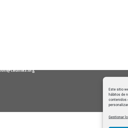
n de Contacto
Noticias Recientes
Próximas clases en direct
Canal Sénior. Semana del 3
elló, nº 36 – 1º A 28001
de 2026
30/07/2026
Melilla: una joya escondida
2
viajar sin prisa
28/07/2026
cion@caumas.org
Este sitio w
hábitos de n
contenidos 
personalizar
Gestionar lo