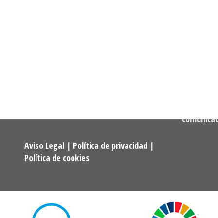
Informació
Dirección:
Calle Cast
Confederación Estatal de
MADRID
Asociaciones y Federaciones de
Teléfono:
Alumnos y Exalumnos de los
722 256 50
Programas Universitarios De
Mayores.
Correo:
comunica
Aviso Legal
|
Política de privacidad
|
Política de cookies