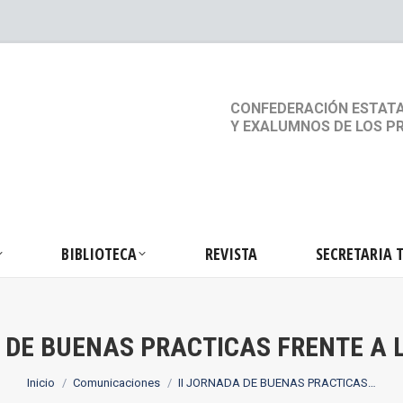
S
ACTIVIDADES
BIBLIOTECA
REVISTA
SEC
CONFEDERACIÓN ESTATA
Y EXALUMNOS DE LOS P
BIBLIOTECA
REVISTA
SECRETARIA 
A DE BUENAS PRACTICAS FRENTE A 
Estás aquí:
Inicio
Comunicaciones
II JORNADA DE BUENAS PRACTICAS…