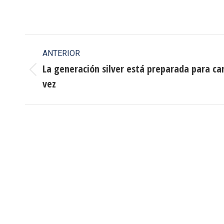
Navegación
ANTERIOR
entre
La generación silver está preparada para c
Publicación
vez
publicaciones
anterior: