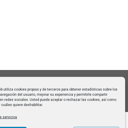
Buscar
Buscar:
o CAUMAS –
 de agosto
 para
eb utiliza cookies propias y de terceros para obtener estadísticas sobre los
avegación del usuario, mejorar su experiencia y permitirle compartir
en redes sociales. Usted puede aceptar o rechazar las cookies, así como
 cuáles quiere deshabilitar.
s servicios