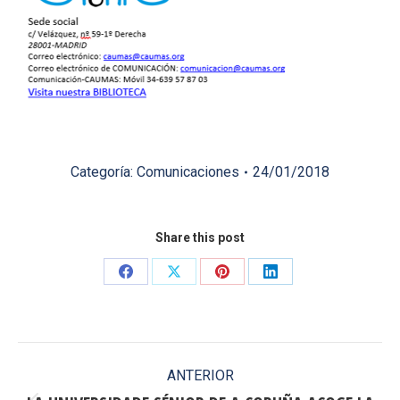
Categoría:
Comunicaciones
24/01/2018
Share this post
Share
Share
Share
Share
on
on
on
on
Facebook
X
Pinterest
LinkedIn
Navegación
ANTERIOR