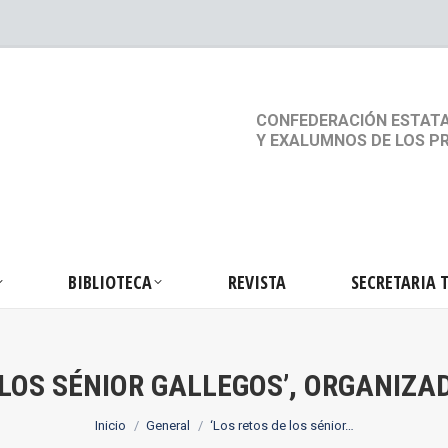
S
ACTIVIDADES
BIBLIOTECA
REVISTA
SEC
CONFEDERACIÓN ESTATA
Y EXALUMNOS DE LOS P
BIBLIOTECA
REVISTA
SECRETARIA 
 LOS SÉNIOR GALLEGOS’, ORGANIZ
Estás aquí:
Inicio
General
‘Los retos de los sénior…