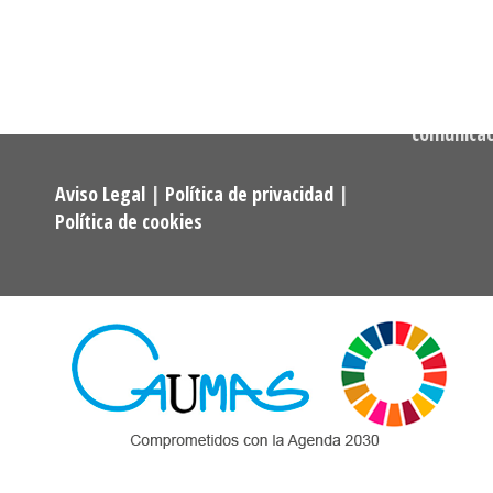
Asociaciones y Federaciones de
Teléfono:
Alumnos y Exalumnos de los
722 256 50
Programas Universitarios De
Mayores.
Correo:
comunica
Aviso Legal
|
Política de privacidad
|
Política de cookies