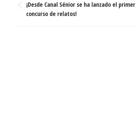
entre
¡Desde Canal Sénior se ha lanzado el primer
Publicación
concurso de relatos!
publicaciones
anterior:
Informació
Dirección:
Calle Cast
Confederación Estatal de
MADRID