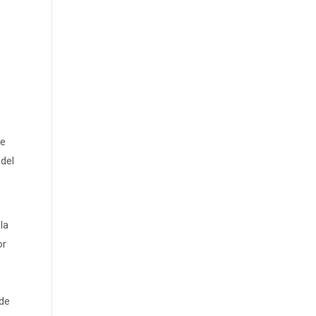
te
 del
la
or
de