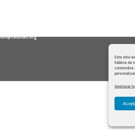
06/08/2026
Melilla: una joya escondida
2
viajar sin prisa
28/07/2026
cion@caumas.org
Este sitio w
hábitos de n
contenidos 
personalizar
Gestionar lo
Acept