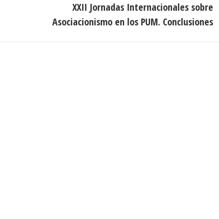
XXII Jornadas Internacionales sobre
Publicación
Asociacionismo en los PUM. Conclusiones
siguiente:
n de Contacto
Noticias Recientes
Próximas clases en direct
Canal Sénior. Semana del 1
elló, nº 36 – 1º A 28001
agosto de 2026