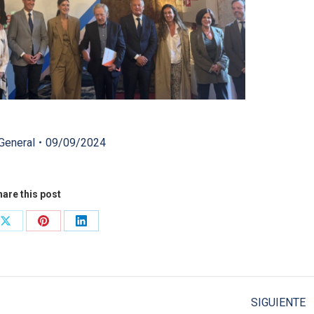
General
09/09/2024
are this post
Share
Share
Share
on
on
on
ook
X
Pinterest
LinkedIn
SIGUIENTE