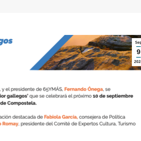
Se
9
202