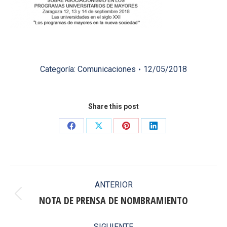
Categoría:
Comunicaciones
12/05/2018
Share this post
Share
Share
Share
Share
on
on
on
on
Facebook
X
Pinterest
LinkedIn
Navegación
ANTERIOR
entre
NOTA DE PRENSA DE NOMBRAMIENTO
Publicación
anterior:
publicaciones
SIGUIENTE