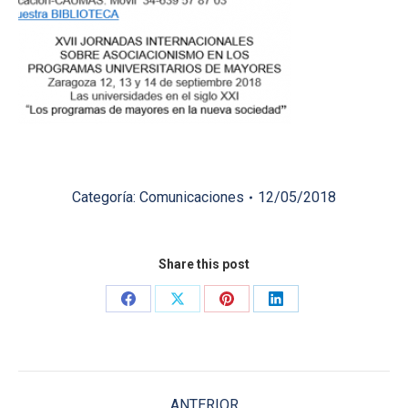
Categoría:
Comunicaciones
12/05/2018
Share this post
Share
Share
Share
Share
on
on
on
on
Facebook
X
Pinterest
LinkedIn
Navegación
ANTERIOR