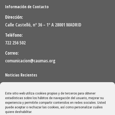
Información de Contacto
Dirección:
Calle Castelló, nº 36 – 1º A 28001 MADRID
Teléfono:
722 256 502
Correo:
comunicacion@caumas.org
Noticias Recientes
Próximas clases en directo CAUMAS – Canal Sénior.
Semana del 3 de agosto de 2026
Este sitio web utiliza cookies propias y de terceros para obtener
30/07/2026
estadísticas sobre los hábitos de navegación del usuario, mejorar su
experiencia y permitirle compartir contenidos en redes sociales. Usted
puede aceptar o rechazar las cookies, así como personalizar cuáles
Melilla: una joya escondida para viajar sin prisa
quiere deshabilitar.