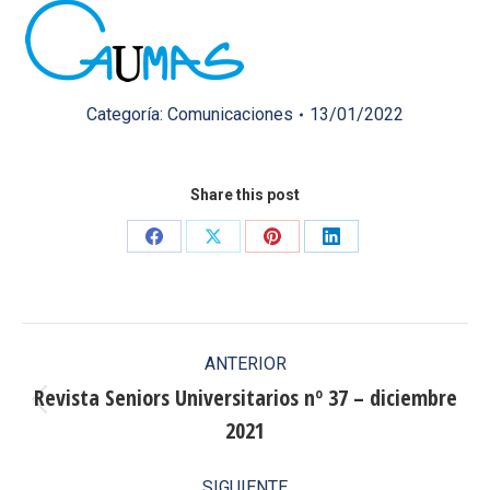
Categoría:
Comunicaciones
13/01/2022
Share this post
Share
Share
Share
Share
on
on
on
on
Facebook
X
Pinterest
LinkedIn
Navegación
ANTERIOR
entre
Revista Seniors Universitarios nº 37 – diciembre
Publicación
2021
publicaciones
anterior:
SIGUIENTE