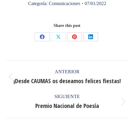
Categoría:
Comunicaciones
07/01/2022
Share this post
Share
Share
Share
Share
on
on
on
on
Facebook
X
Pinterest
LinkedIn
Navegación
ANTERIOR
entre
¡Desde CAUMAS os deseamos felices fiestas!
Publicación
anterior:
publicaciones
SIGUIENTE
Premio Nacional de Poesía
Publicación
siguiente: