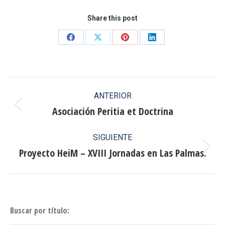
Share this post
Share
Share
Share
Share
on
on
on
on
Facebook
X
Pinterest
LinkedIn
Navegación
ANTERIOR
entre
Asociación Peritia et Doctrina
Publicación
anterior:
publicaciones
SIGUIENTE
Proyecto HeiM – XVIII Jornadas en Las Palmas.
Publicación
siguiente:
Buscar por título: