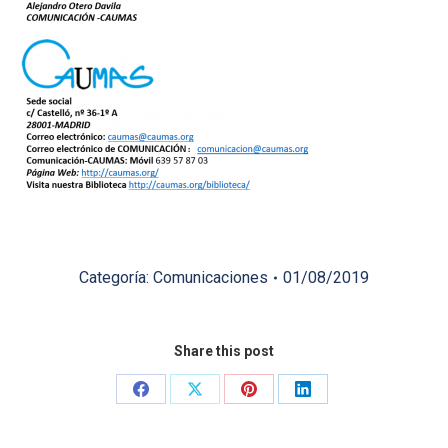
Categoría:
Comunicaciones
01/08/2019
Share this post
Share
Share
Share
Share
on
on
on
on