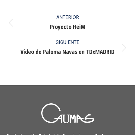
Facebook
X
Pinterest
LinkedIn
Navegación
ANTERIOR
entre
Proyecto HeiM
Publicación
anterior:
publicaciones
SIGUIENTE
Vídeo de Paloma Navas en TDxMADRID
Publicación
siguiente: