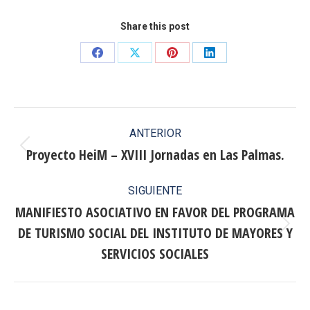
Share this post
Share
Share
Share
Share
on
on
on
on
Facebook
X
Pinterest
LinkedIn
Navegación
ANTERIOR
entre
Proyecto HeiM – XVIII Jornadas en Las Palmas.
Publicación
anterior:
publicaciones
SIGUIENTE
MANIFIESTO ASOCIATIVO EN FAVOR DEL PROGRAMA
DE TURISMO SOCIAL DEL INSTITUTO DE MAYORES Y
Publicación
siguiente:
SERVICIOS SOCIALES