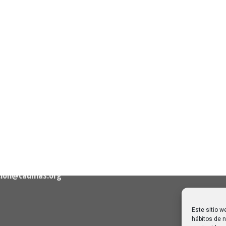
n de Contacto
Noticias Recientes
Próximas clases en direct
Canal Sénior. Semana del 1
elló, nº 36 – 1º A 28001
agosto de 2026
06/08/2026
Melilla: una joya escondida
2
viajar sin prisa
28/07/2026
cion@caumas.org
Este sitio w
hábitos de n