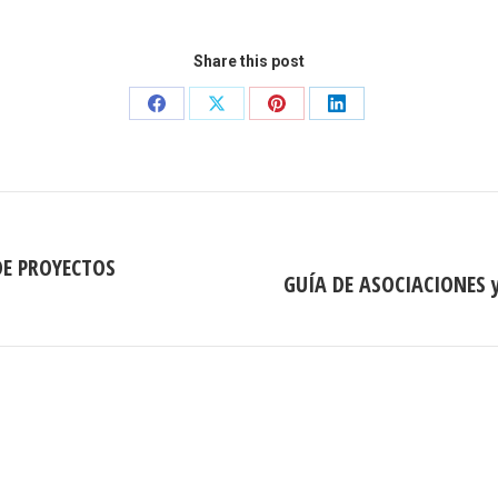
Share this post
Share
Share
Share
Share
on
on
on
on
Facebook
X
Pinterest
LinkedIn
DE PROYECTOS
GUÍA DE ASOCIACIONES y
Publicación
siguiente: