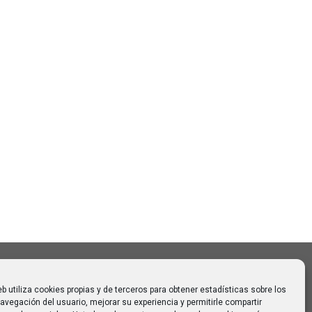
Buscar
Buscar:
o CAUMAS –
0 de
 para
eb utiliza cookies propias y de terceros para obtener estadísticas sobre los
avegación del usuario, mejorar su experiencia y permitirle compartir