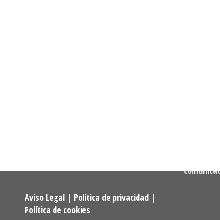
Informació
Dirección:
Calle Cast
Confederación Estatal de
MADRID
Asociaciones y Federaciones de
Teléfono:
Alumnos y Exalumnos de los
722 256 50
Programas Universitarios De
Mayores.
Correo:
comunica
Aviso Legal
|
Política de privacidad
|
Política de cookies