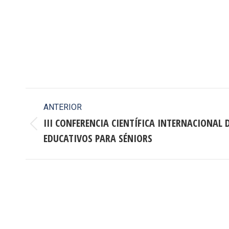
Navegación
ANTERIOR
entre
III CONFERENCIA CIENTÍFICA INTERNACIONAL 
Publicación
EDUCATIVOS PARA SÉNIORS
publicaciones
anterior: