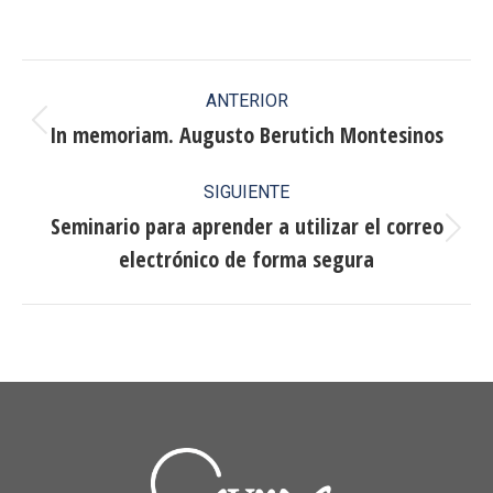
on
on
on
on
Facebook
X
Pinterest
LinkedIn
Navegación
ANTERIOR
entre
In memoriam. Augusto Berutich Montesinos
Publicación
anterior:
publicaciones
SIGUIENTE
Seminario para aprender a utilizar el correo
Publicación
electrónico de forma segura
siguiente: