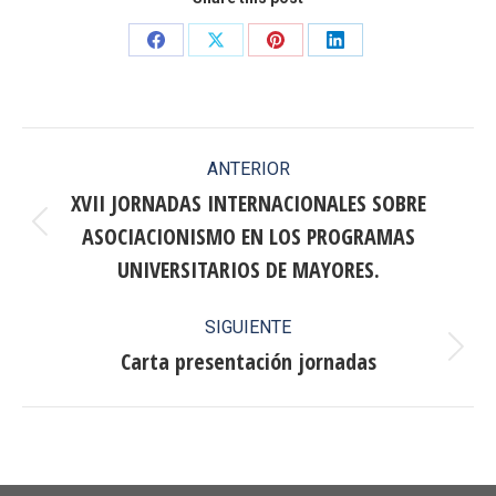
Share
Share
Share
Share
on
on
on
on
Facebook
X
Pinterest
LinkedIn
Navegación
ANTERIOR
entre
XVII JORNADAS INTERNACIONALES SOBRE
ASOCIACIONISMO EN LOS PROGRAMAS
publicaciones
Publicación
anterior:
UNIVERSITARIOS DE MAYORES.
SIGUIENTE
Carta presentación jornadas
Publicación
siguiente: