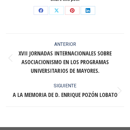
Share
Share
Share
Share
on
on
on
on
Facebook
X
Pinterest
LinkedIn
Navegación
ANTERIOR
entre
XVII JORNADAS INTERNACIONALES SOBRE
ASOCIACIONISMO EN LOS PROGRAMAS
publicaciones
Publicación
anterior:
UNIVERSITARIOS DE MAYORES.
SIGUIENTE
A LA MEMORIA DE D. ENRIQUE POZÓN LOBATO
Publicación
siguiente: