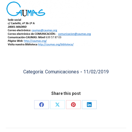
Categoría:
Comunicaciones
11/02/2019
Share this post
Share
Share
Share
Share
on
on
on
on
Facebook
X
Pinterest
LinkedIn