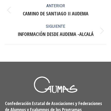
Navegación
ANTERIOR
entre
CAMINO DE SANTIAGO II AUDEMA
Publicación
anterior:
publicaciones
SIGUIENTE
INFORMACIÓN DESDE AUDEMA -ALCALÁ
Publicación
siguiente:
Confederación Estatal de Asociaciones y Federaciones
de Alumnos y Exalumnos de los Programas