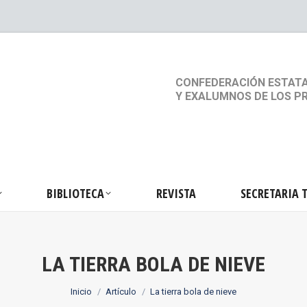
S
ACTIVIDADES
BIBLIOTECA
REVISTA
SEC
CONFEDERACIÓN ESTATA
Y EXALUMNOS DE LOS P
BIBLIOTECA
REVISTA
SECRETARIA 
LA TIERRA BOLA DE NIEVE
Estás aquí:
Inicio
Artículo
La tierra bola de nieve