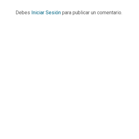
Debes
Iniciar Sesión
para publicar un comentario.
Informació
Dirección:
Calle Cast
Confederación Estatal de
MADRID
Asociaciones y Federaciones de
Teléfono: