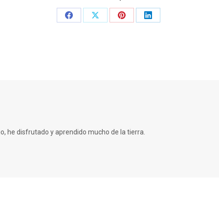
Share
Share
Share
Share
on
on
on
on
Facebook
X
Pinterest
LinkedIn
o, he disfrutado y aprendido mucho de la tierra.