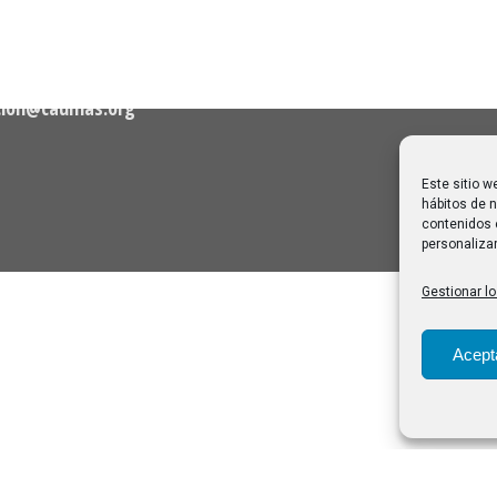
Melilla: una joya escondida
2
viajar sin prisa
28/07/2026
cion@caumas.org
Este sitio w
hábitos de n
contenidos 
personalizar
Gestionar lo
Acept