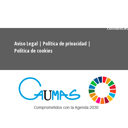
Alumnos y Exalumnos de los
722 256 50
Programas Universitarios De
Mayores.
Correo:
comunica
Aviso Legal
|
Política de privacidad
|
Política de cookies