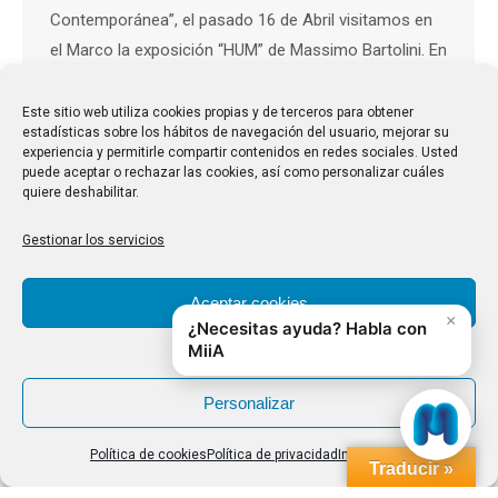
Contemporánea”, el pasado 16 de Abril visitamos en
el Marco la exposición “HUM” de Massimo Bartolini. En
principio había dicho que no haría el reportaje, ya que
la exposición me había dejado sin palabras, no me
Este sitio web utiliza cookies propias y de terceros para obtener
estadísticas sobre los hábitos de navegación del usuario, mejorar su
decía nada, y estaba muy lejos de lo que yo…
experiencia y permitirle compartir contenidos en redes sociales. Usted
puede aceptar o rechazar las cookies, así como personalizar cuáles
quiere deshabilitar.
Gestionar los servicios
1
2
→
Aceptar cookies
Denegar
Personalizar
Política de cookies
Política de privacidad
Impressum
Traducir »