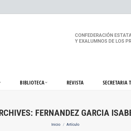
S
ACTIVIDADES
BIBLIOTECA
REVISTA
SEC
CONFEDERACIÓN ESTATA
Y EXALUMNOS DE LOS P
BIBLIOTECA
REVISTA
SECRETARIA 
RCHIVES:
FERNANDEZ GARCIA ISAB
Estás aquí:
Inicio
Artículo