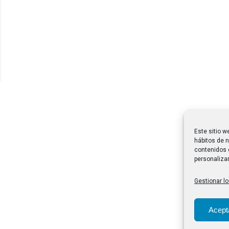
Este sitio w
hábitos de n
contenidos 
personalizar
Gestionar lo
Acept