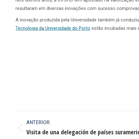
Nos últimos anos, a U.Porto tem apostado na valorização e
resultaram em diversas inovações com sucesso comprovado
A inovação produzida pela Universidade também já conduziu
Tecnologia da Universidade do Porto
estão incubadas mais 
Navegación
ANTERIOR
entre
Visita de una delegación de países surameri
Publicación