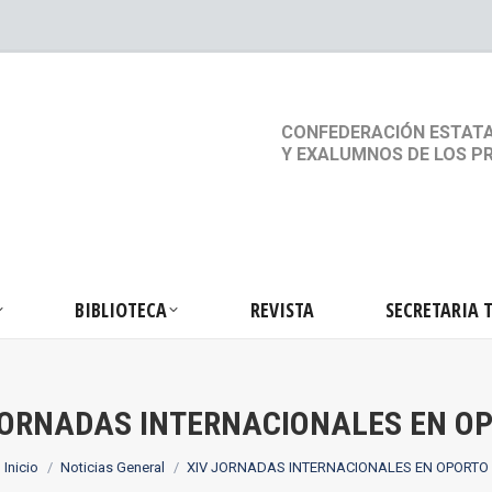
S
ACTIVIDADES
BIBLIOTECA
REVISTA
SEC
CONFEDERACIÓN ESTATA
Y EXALUMNOS DE LOS P
BIBLIOTECA
REVISTA
SECRETARIA 
JORNADAS INTERNACIONALES EN O
Estás aquí:
Inicio
Noticias General
XIV JORNADAS INTERNACIONALES EN OPORTO