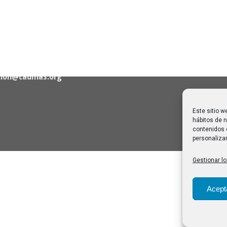
agosto de 2026
06/08/2026
Melilla: una joya escondida
2
viajar sin prisa
28/07/2026
cion@caumas.org
Este sitio w
hábitos de n
contenidos 
personalizar
Gestionar lo
Acept