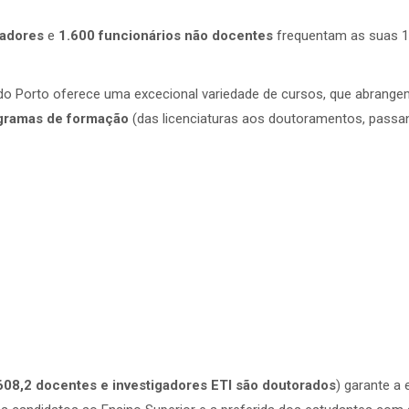
gadores
e
1.600 funcionários não docentes
frequentam as suas 15
 do Porto oferece uma excecional variedade de cursos, que abrange
gramas de formação
(das licenciaturas aos doutoramentos, passan
608,2 docentes e investigadores ETI são doutorados
) garante a