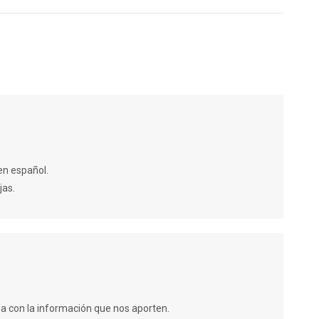
en español.
jas.
a con la información que nos aporten.