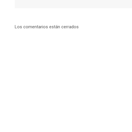
Los comentarios están cerrados
Informació
Dirección:
Calle Cast