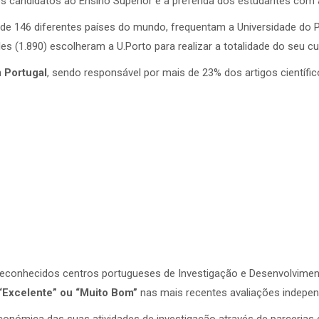
s candidatos ao Ensino Superior e a preferida dos estudantes com a
 de 146 diferentes países do mundo, frequentam a Universidade do 
s (1.890) escolheram a U.Porto para realizar a totalidade do seu cu
 Portugal
, sendo responsável por mais de 23% dos artigos científ
 reconhecidos centros portugueses de Investigação e Desenvolvime
“Excelente” ou “Muito Bom”
nas mais recentes avaliações independ