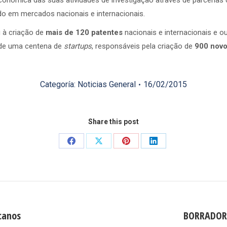
conómica das suas atividades de investigação através de parceria
 em mercados nacionais e internacionais.
 à criação de
mais de 120 patentes
nacionais e internacionais e 
de uma centena de
startups
, responsáveis pela criação de
900 novo
Categoría:
Noticias General
16/02/2015
Share this post
Share
Share
Share
Share
on
on
on
on
Facebook
X
Pinterest
LinkedIn
canos
BORRADOR 
Publicación