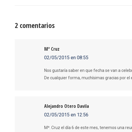
anterior:
publicaciones
2 comentarios
Mª Cruz
02/05/2015 en 08:55
dice:
Nos gustaría saber en que fecha se van a celebr
De cualquier forma, muchísimas gracias por el
Alejandro Otero Davila
02/05/2015 en 12:56
dice:
Mª. Cruz el día 6 de este mes, tenemos una reu