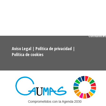
Confederación Estatal de
MADRID
Asociaciones y Federaciones de
Teléfono:
Alumnos y Exalumnos de los
722 256 50
Programas Universitarios De
Mayores.
Correo:
comunica
Aviso Legal
|
Política de privacidad
|
Política de cookies