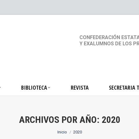
S
ACTIVIDADES
BIBLIOTECA
REVISTA
SEC
CONFEDERACIÓN ESTATA
Y EXALUMNOS DE LOS P
BIBLIOTECA
REVISTA
SECRETARIA 
ARCHIVOS POR AÑO:
2020
Estás aquí:
Inicio
2020