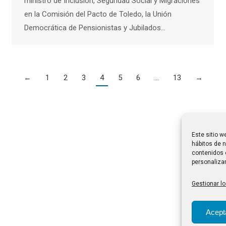
ministro de Inclusión, Seguridad Social y Migraciones
en la Comisión del Pacto de Toledo, la Unión
Democrática de Pensionistas y Jubilados…
←
1
2
3
4
5
6
…
13
→
Este sitio w
hábitos de n
contenidos 
personalizar
Gestionar lo
Acept