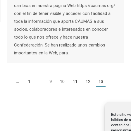
cambios en nuestra página Web https://caumas.org/
con el fin de tener visible y acceder con facilidad a
toda la información que aporta CAUMAS a sus
socios, colaboradores e interesados en conocer
todo lo que nos ofrece y hace nuestra
Confederación. Se han realizado unos cambios
importantes en la Web, para…
←
1
…
9
10
11
12
13
Este sitio w
hábitos de n
contenidos 
personalizar