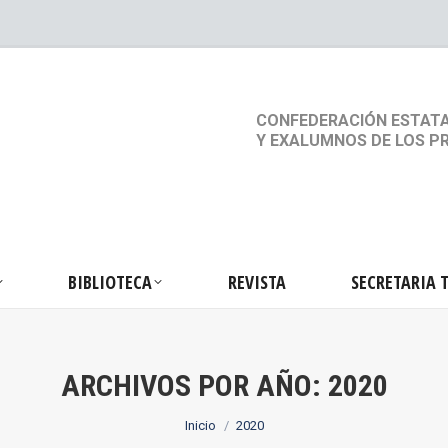
S
ACTIVIDADES
BIBLIOTECA
REVISTA
SEC
CONFEDERACIÓN ESTATA
Y EXALUMNOS DE LOS P
BIBLIOTECA
REVISTA
SECRETARIA 
ARCHIVOS POR AÑO:
2020
Estás aquí:
Inicio
2020